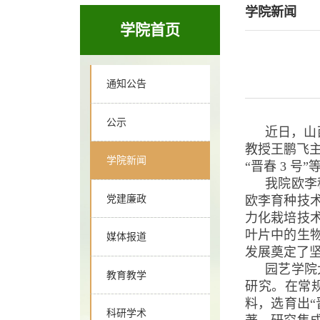
学院新闻
学院首页
通知公告
公示
近日，山
教授王鹏飞主
学院新闻
“晋春 3 
我院欧李
党建廉政
欧李育种技
力化栽培技
叶片中的生
媒体报道
发展奠定了
园艺学院
教育教学
研究。在常
料，选育出
科研学术