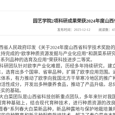
园艺学院2项科研成果荣获2024年度山
发布时间：2025-12-12
阅读数：
4
西省人民政府印发《关于2024年度山西省科学技术奖励
持完成的“欧李种质资源发掘与产业化应用”和蔬菜系研
号”等系列品种的选育及应用”荣获科技进步二等奖。
科研团队针对欧李产业化难题，历经多年持续研究，建立
术，选育出多个国审、省审品种，扩展了欧李应用范围。
术体系，有力推动了欧李向我国北方干旱寒冷地区的推广
物活性成分，开发出多种康养食品，推动了产品升级。总
坚实的基础。
大白菜团队是山西省科技创新重点团队，多年来针对我
规育种基础上，结合现代育种技术，进行种质资源的改
“晋春”系列春大白菜新品种，新品种露地与保护地栽培兼