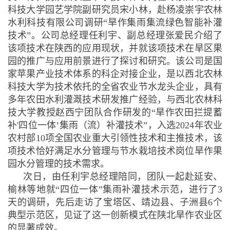
科技大学园艺学院
副研究员宋
小林
，
赴杨凌崇宇农林
水利科技有限公司调研
“旱作集雨集流绿色
智能
补灌
技术
”
。
公司总经理任
利
宇
、
副总经理张爱民介绍了
该项技术在陕西的应用现状，并就该项技术在旱区果
园的推广
与应用前景
进行了探讨和研究
。
该公司是
国
家苹果产业技术体系
的
科企对接企业，
是以西北农林
科技大学为技术依托的全省农业节水龙头企业，
具有
多年农田水利灌溉技术研发推广经验，与西北农林科
技大学教授
赵西宁团队
合作研发的
“旱作农田拦提蓄
补'四位一体’集雨（流）补灌技术”，入
选
2024年农业
农村部10项全国农业重大引领性技术和主推技术，
该
项技术恰好满足水分管理与节水栽培技术岗位旱作果
园水分管理的技术需求。
次日，由任利宇总经理陪同，团队一起赴延安、
榆林等地就“四位一体”集雨补灌技术示范，进行了3
天的调研，先后走访了宝塔区、靖边县、子洲县6个
典型示范区，见证了这一创新模式在陕北旱作农业区
的显著成效。