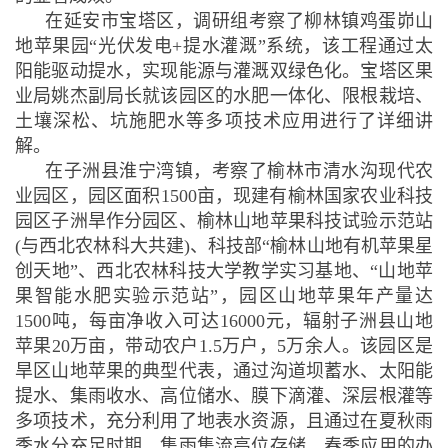
在延安市宝塔区，调研组考察了柳林镇鸡蛋峁山
地苹果园“光伏发电+提水灌溉”系统，该工程通过太
阳能驱动提水，实现能源与灌溉双绿色化。宝塔区果
业局姚杰副局长就该园区的水肥一体化、限根栽培、
土壤深松、坑施肥水等多项技术应用进行了详细讲
解。
在子洲县淮宁湾镇，考察了榆林市清水沟现代农
业园区，园区面积1500亩，现建有榆林国家农业科技
园区子洲旱作分园区、榆林山地苹果科技试验示范站
(与西北农林科大共建)、科技部“榆林山地有机苹果星
创天地”、西北农林科技大学教学实习基地、“山地苹
果智能水肥实验示范站”，园区山地苹果年产量达
1500吨，每亩净收入可达16000元，辐射子洲县山地
苹果20万亩，带动农户1.5万户，5万余人。该园区是
旱区山地苹果的典型代表，通过沟道坝蓄水、太阳能
提水、集雨收水、高位储水、膜下滴灌、深层根灌等
多项技术，充分利用了地表水资源，且通过在夏秋雨
季水分充足时期，集雨集流高位存储，春季应用的办